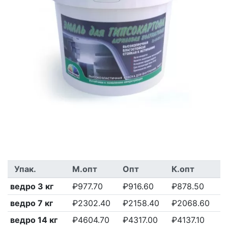
Previous
Next
Упак.
М.опт
Опт
К.опт
ведро 3 кг
₽977.70
₽916.60
₽878.50
ведро 7 кг
₽2302.40
₽2158.40
₽2068.60
ведро 14 кг
₽4604.70
₽4317.00
₽4137.10